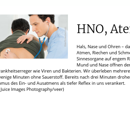
E
Ja, ich möchte die Website übersetzen lassen 
Datenschutzerklärung des Betreibers des Dienstes zu
Männerkrankheiten
HNO, At
chlafmedizin
Hals, Nase und Ohren – da
ten
Atmen, Riechen und Schmec
Sinnesorgane auf engem Ra
Mund und Nase öffnen den 
rankheitserreger wie Viren und Bakterien. Wir überleben mehrer
enige Minuten ohne Sauerstoff. Bereits nach drei Minuten drohe
mus des Ein- und Ausatmens als tiefer Reflex in uns verankert.
: Juice Images Photography/veer)