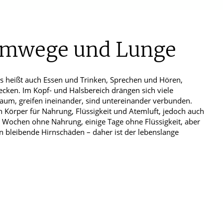
rkrankungen
und habe die
r Kenntnis genommen.
emwege und Lunge
s heißt auch Essen und Trinken, Sprechen und Hören,
ken. Im Kopf- und Halsbereich drängen sich viele
um, greifen ineinander, sind untereinander verbunden.
Körper für Nahrung, Flüssigkeit und Atemluft, jedoch auch
e Wochen ohne Nahrung, einige Tage ohne Flüssigkeit, aber
n bleibende Hirnschäden – daher ist der lebenslange