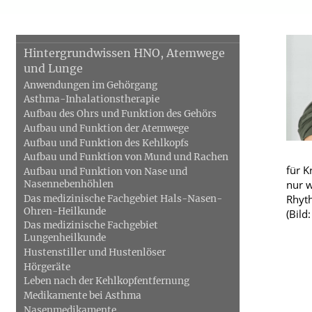
Kundenkarte
Schwerpunkt Baby und
Hintergrundwissen HNO, Atemwege
Familie
Blut, Krebs und Infektionen
Neurologie
und Lunge
Haut, Haare und Nägel
Schmerz- und S
Anwendungen im Gehörgang
Asthma-Inhalationstherapie
Psychische Erkrankungen
Frauenkrankhei
Aufbau des Ohrs und Funktion des Gehörs
Aufbau und Funktion der Atemwege
Aufbau und Funktion des Kehlkopfs
Aufbau und Funktion von Mund und Rachen
für K
Aufbau und Funktion von Nase und
nur w
Nasennebenhöhlen
Rhyth
Das medizinische Fachgebiet Hals-Nasen-
Ohren-Heilkunde
(Bild
Das medizinische Fachgebiet
Lungenheilkunde
Hustenstiller und Hustenlöser
Hörgeräte
Leben nach der Kehlkopfentfernung
Medikamente bei Asthma
Nasenmedikamente