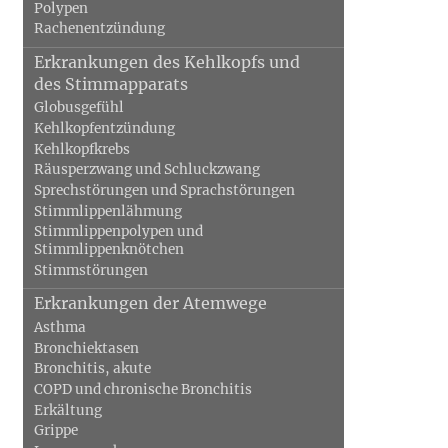
Polypen
Rachenentzündung
Erkrankungen des Kehlkopfs und
des Stimmapparats
Globusgefühl
Kehlkopfentzündung
Kehlkopfkrebs
Räusperzwang und Schluckzwang
Sprechstörungen und Sprachstörungen
Stimmlippenlähmung
Stimmlippenpolypen und
Stimmlippenknötchen
Stimmstörungen
Erkrankungen der Atemwege
Asthma
Bronchiektasen
Bronchitis, akute
COPD und chronische Bronchitis
Erkältung
Grippe