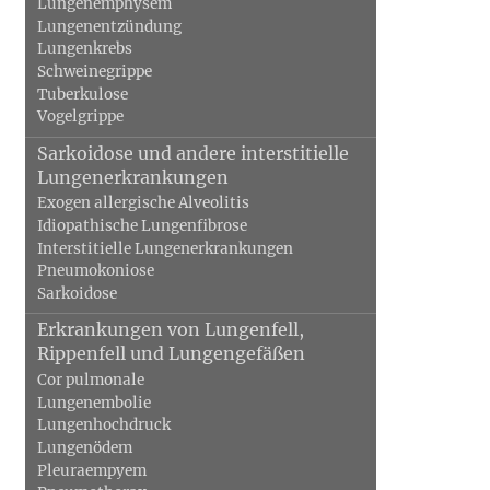
Lungenemphysem
Lungenentzündung
Lungenkrebs
Schweinegrippe
Tuberkulose
Vogelgrippe
Sarkoidose und andere interstitielle
Lungenerkrankungen
Exogen allergische Alveolitis
Idiopathische Lungenfibrose
Interstitielle Lungenerkrankungen
Pneumokoniose
Sarkoidose
Erkrankungen von Lungenfell,
Rippenfell und Lungengefäßen
Cor pulmonale
Lungenembolie
Lungenhochdruck
Lungenödem
Pleuraempyem