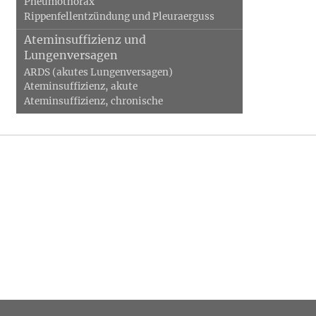
Pneumothorax
Rippenfellentzündung und Pleuraerguss
Ateminsuffizienz und
Lungenversagen
ARDS (akutes Lungenversagen)
Ateminsuffizienz, akute
Ateminsuffizienz, chronische